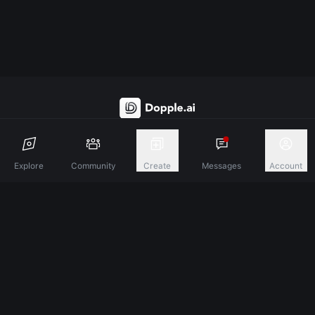
Discover A New Dimension Of Connection.
Explore
Community
Create
Messages
Account
Terms & Conditions
Privacy Policy
About
©
2026
Dopple Labs Inc. All Rights Reserved.