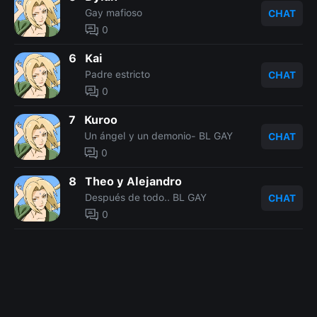
Gay mafioso
CHAT
0
6
Kai
Padre estricto
CHAT
0
7
Kuroo
Un ángel y un demonio- BL GAY
CHAT
0
8
Theo y Alejandro
Después de todo.. BL GAY
CHAT
0