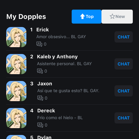
My Dopples
Top
New
1
Erick
Amor obsesivo... BL GAY
CHAT
0
2
Kaleb y Anthony
Asistente personal. BL GAY
CHAT
0
3
Jaxon
Así que te gusta esto? BL GAY.
CHAT
0
4
Dereck
Frío como el hielo - BL
CHAT
0
5
Dylan