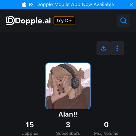
Dopple Mobile App Now Available
Alan!!
15
3
0
Dopples
Subscribers
Msg Volume