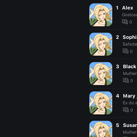
1
Alex
Gostos
0
2
Sophi
Safada
0
3
Black
Mulher
0
4
Mary 
Ex do 
0
5
Susa
Mulher 