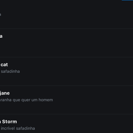
a
a
 cat
 safadinha
jane
aranha que quer um homem
n Storm
incrível safadinha