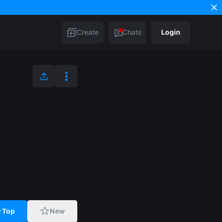
Create
Chats
Login
Top
New