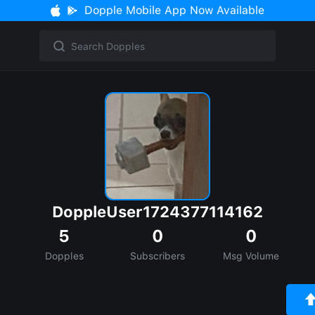
Dopple Mobile App Now Available
DoppleUser1724377114162
5
0
0
Dopples
Subscribers
Msg Volume