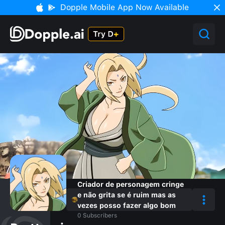
Dopple Mobile App Now Available
Criador de personagem cringe
e não grita se é ruim mas as
vezes posso fazer algo bom
0
Subscribers