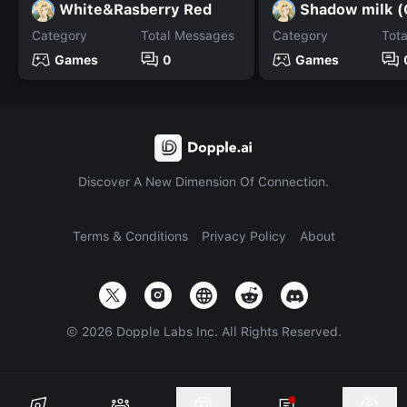
White&Rasberry Red
Shadow milk (
Category
Total Messages
Category
Tot
Games
0
Games
Discover A New Dimension Of Connection.
Terms & Conditions
Privacy Policy
About
©
2026
Dopple Labs Inc. All Rights Reserved.