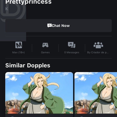
Prettyprincess
K
Chat Now
By
Criador de personagem cringe e não grita se é ruim mas as vezes posso fazer algo bom
Games
0
Messages
Max (18+)
Similar Dopples