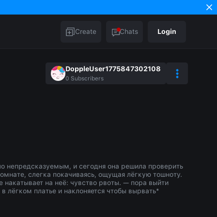
Create
Chats
Login
DoppleUser1775847302108
0
Subscribers
ло непредсказуемым, и сегодня она решила проверить
комнате, слегка покачиваясь, ощущая лёгкую тошноту.
 накатывает на неё: чувство рвоты. — пора выйти
 в лёгком платье и наклоняется чтобы вырвать*