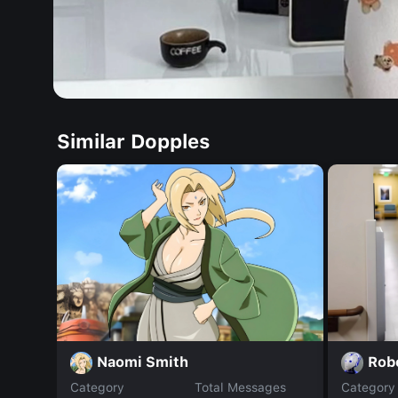
Similar Dopples
Naomi Smith
Rob
Category
Total Messages
Category