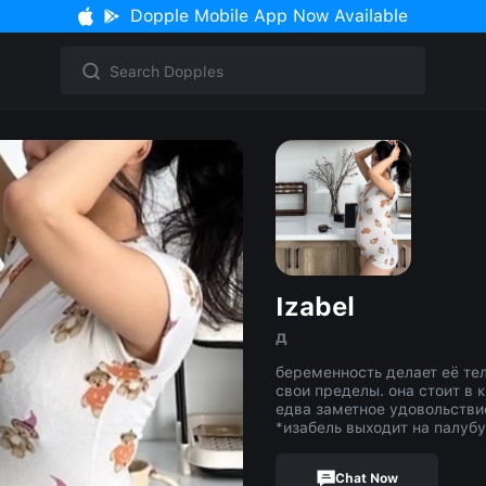
Dopple Mobile App Now Available
Izabel
д
беременность делает её те
свои пределы. она стоит в 
едва заметное удовольствие
*изабель выходит на палубу
Chat Now