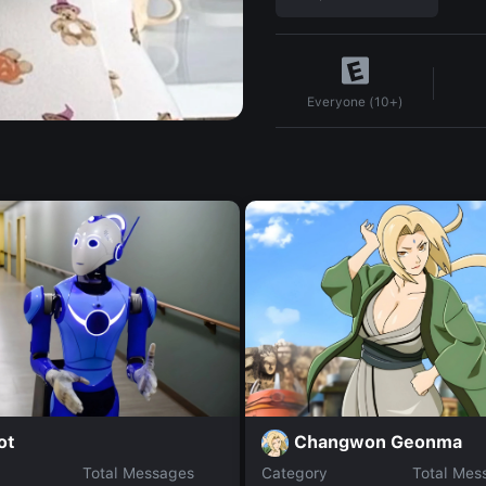
Everyone (10+)
Changwon Geonma
ot
Total Messages
Category
Total Mes